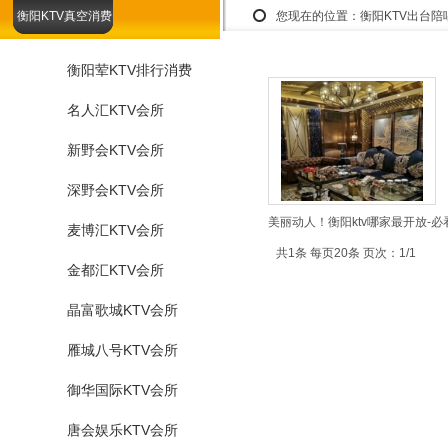
衡阳KTV真空消费
您现在的位置：
衡阳KTV出台
衡阳荤KTV排行消费
名人汇KTV会所
新野会KTV会所
深野会KTV会所
美丽动人！衡阳ktv哪家最开放-必
麦博汇KTV会所
共1条 每页20条 页次：1/1
金都汇KTV会所
晶富歌城KTV会所
雁城八号KTV会所
御华国际KTV会所
唐会娱乐KTV会所